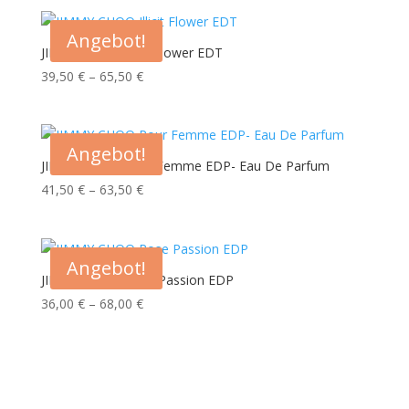
bis
63,00 €
Angebot!
JIMMY CHOO Illicit Flower EDT
Preisspanne:
39,50
€
–
65,50
€
39,50 €
bis
65,50 €
Angebot!
JIMMY CHOO Pour Femme EDP- Eau De Parfum
Preisspanne:
41,50
€
–
63,50
€
41,50 €
bis
63,50 €
Angebot!
JIMMY CHOO Rose Passion EDP
Preisspanne:
36,00
€
–
68,00
€
36,00 €
bis
68,00 €