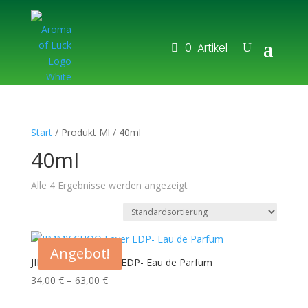
0-Artikel
Start
/ Produkt Ml / 40ml
40ml
Alle 4 Ergebnisse werden angezeigt
Angebot!
JIMMY CHOO Fever EDP- Eau de Parfum
Preisspanne:
34,00
€
–
63,00
€
34,00 €