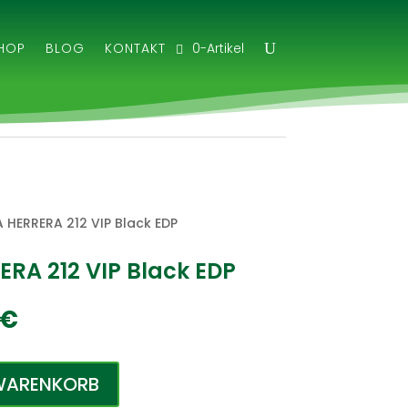
0-Artikel
HOP
BLOG
KONTAKT
 HERRERA 212 VIP Black EDP
RA 212 VIP Black EDP
ünglicher
Aktueller
€
Preis
ist:
 €
89,50 €.
 WARENKORB