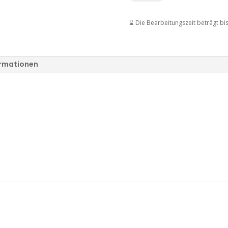
212
VIP
⌛ Die Bearbeitungszeit beträgt bi
Black
EDP
Menge
ormationen