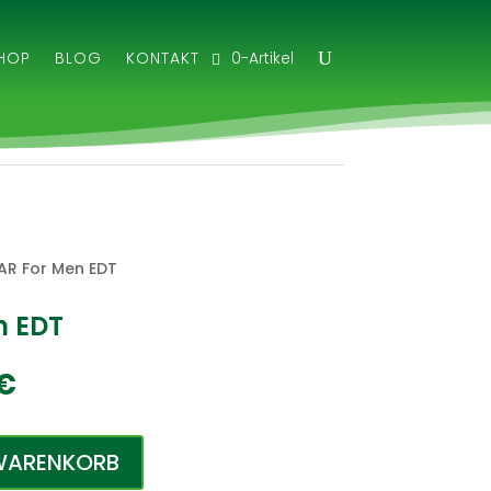
0-Artikel
HOP
BLOG
KONTAKT
R For Men EDT
n EDT
ünglicher
Aktueller
€
Preis
ist:
€
34,00 €.
 WARENKORB