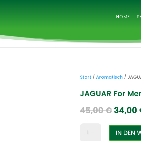
HOME
S
Start
/
Aromatisch
/ JAGUA
JAGUAR For Me
Urspr
45,00
€
34,00
Preis
war:
JAGUAR
45,00 
IN DEN
For