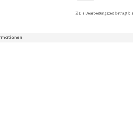
Men
EDT
⌛ Die Bearbeitungszeit beträgt bi
Menge
ormationen