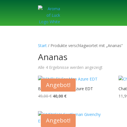
Start
/ Produkte verschlagwortet mit „Ananas“
Ananas
Alle 4 Ergebnisse werden angezeigt
Angebot!
BENTLEY For Men Azure EDT
Chat
Ursprünglicher
Aktueller
49,00
€
40,00
€
11,
Preis
Preis
war:
ist:
49,00 €
40,00 €.
Angebot!