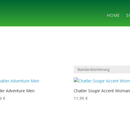
HOME
S
ler Adventure Men
Chatler Soupir Accent Woman
99
€
11,99
€