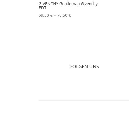
GIVENCHY Gentleman Givenchy
EDT
Preisspanne:
69,50
€
–
70,50
€
69,50 €
bis
70,50 €
FOLGEN UNS