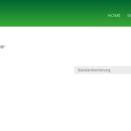
HOME
S
d®“