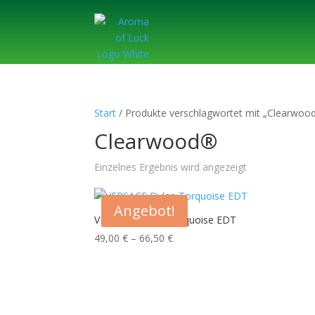
Start
/ Produkte verschlagwortet mit „Clearwoo
Clearwood®
Einzelnes Ergebnis wird angezeigt
Angebot!
VERSACE Dylan Torquoise EDT
Preisspanne:
49,00
€
–
66,50
€
49,00 €
bis
66,50 €