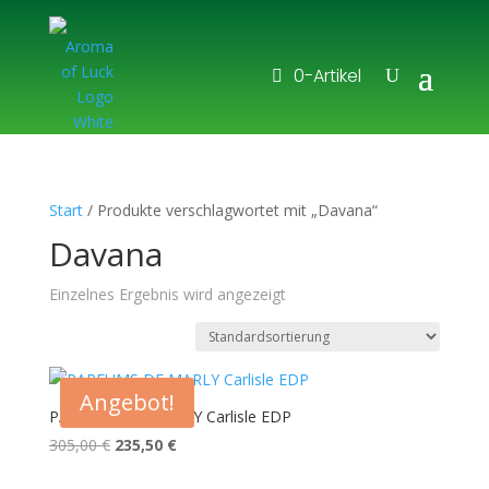
0-Artikel
Start
/ Produkte verschlagwortet mit „Davana“
Davana
Einzelnes Ergebnis wird angezeigt
Angebot!
PARFUMS DE MARLY Carlisle EDP
Ursprünglicher
Aktueller
305,00
€
235,50
€
Preis
Preis