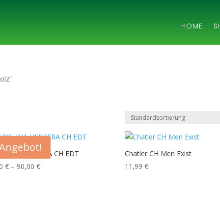
HOME
S
olz“
Angebot!
OLINA HERRERA CH EDT
Chatler CH Men Exist
Preisspanne:
00
€
–
90,00
€
11,99
€
53,00 €
bis
90,00 €