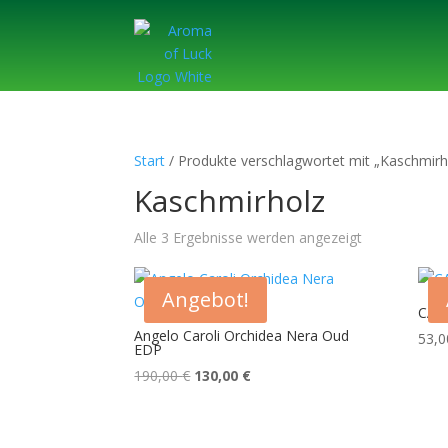
Start
/ Produkte verschlagwortet mit „Kaschmirh
Kaschmirholz
Alle 3 Ergebnisse werden angezeigt
Angebot!
CAR
Angelo Caroli Orchidea Nera Oud
53,
EDP
Ursprünglicher
Aktueller
190,00
€
130,00
€
Preis
Preis
war:
ist:
190,00 €
130,00 €.