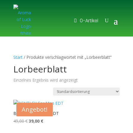
0-Artikel
Start
/ Produkte verschlagwortet mit „Lorbeerblatt“
Lorbeerblatt
Einzelnes Ergebnis wird angezeigt
Angebot!
BENTLEY For Men EDT
Ursprünglicher
Aktueller
49,00
€
39,00
€
Preis
Preis