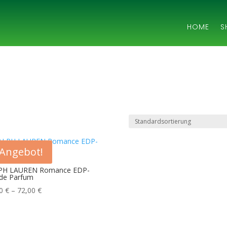
HOME
S
Angebot!
PH LAUREN Romance EDP-
de Parfum
Preisspanne:
00
€
–
72,00
€
40,00 €
bis
72,00 €