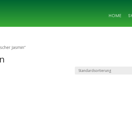
HOME
S
scher Jasmin“
in