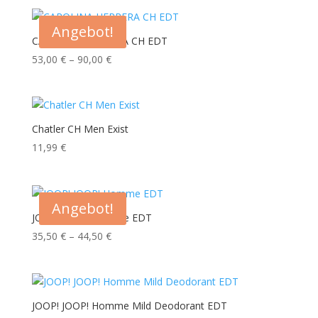
war:
ist:
49,00 €
39,00 €.
Angebot!
CAROLINA HERRERA CH EDT
Preisspanne:
53,00
€
–
90,00
€
53,00 €
bis
90,00 €
Chatler CH Men Exist
11,99
€
Angebot!
JOOP! JOOP! Homme EDT
Preisspanne:
35,50
€
–
44,50
€
35,50 €
bis
44,50 €
JOOP! JOOP! Homme Mild Deodorant EDT