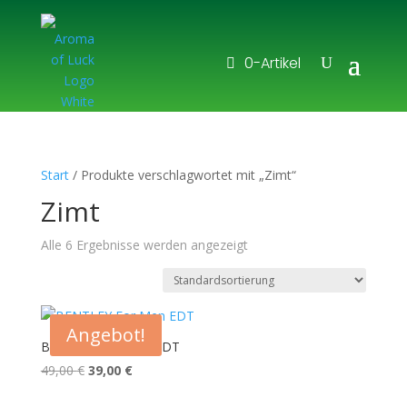
0-Artikel
Start
/ Produkte verschlagwortet mit „Zimt“
Zimt
Alle 6 Ergebnisse werden angezeigt
Angebot!
BENTLEY For Men EDT
Ursprünglicher
Aktueller
49,00
€
39,00
€
Preis
Preis