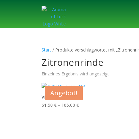
Start
/ Produkte verschlagwortet mit „Zitronenri
Zitronenrinde
Einzelnes Ergebnis wird angezeigt
Angebot!
VERSACE Eros EDP
Preisspanne:
61,50
€
–
105,00
€
61,50 €
bis
105,00 €