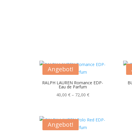
Angebot!
RALPH LAUREN Romance EDP-
B
Eau de Parfum
Preisspanne:
40,00
€
–
72,00
€
40,00 €
bis
72,00 €
Angebot!