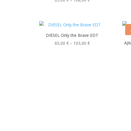
65,00 €
bis
108,00 €
DIESEL Only the Brave EDT
Preisspanne:
AJM
65,00
€
–
103,00
€
65,00 €
bis
103,00 €