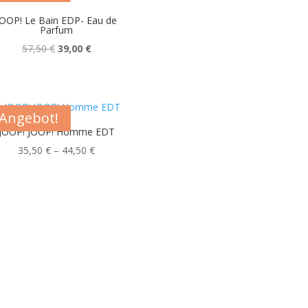
JOOP! Le Bain EDP- Eau de
Parfum
Ursprünglicher
Aktueller
57,50
€
39,00
€
Preis
Preis
war:
ist:
57,50 €
39,00 €.
Angebot!
JOOP! JOOP! Homme EDT
Preisspanne:
35,50
€
–
44,50
€
35,50 €
bis
44,50 €