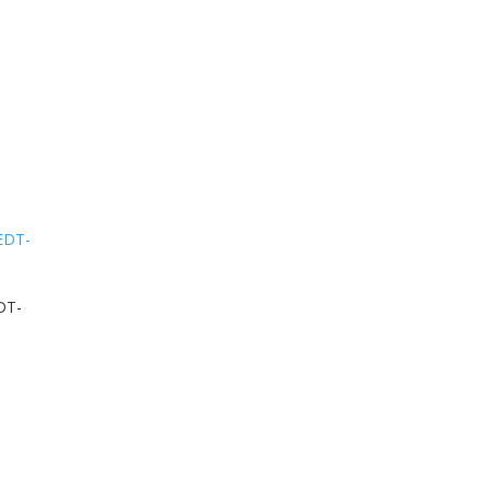
DT-
isspanne:
00 €
50 €