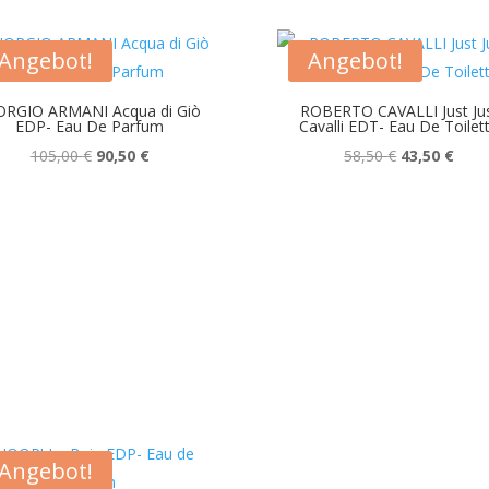
lität
ert
Angebot!
Angebot!
ORGIO ARMANI Acqua di Giò
ROBERTO CAVALLI Just Ju
EDP- Eau De Parfum
Cavalli EDT- Eau De Toilet
Ursprünglicher
Aktueller
Ursprünglich
Aktue
105,00
€
90,50
€
58,50
€
43,50
€
Preis
Preis
Preis
Preis
war:
ist:
war:
ist:
105,00 €
90,50 €.
58,50 €
43,50
Angebot!