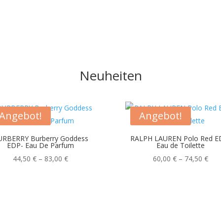
Neuheiten
Angebot!
Angebot!
URBERRY Burberry Goddess
RALPH LAUREN Polo Red E
EDP- Eau De Parfum
Eau de Toilette
Preisspanne:
Pre
44,50
€
–
83,00
€
60,00
€
–
74,50
€
44,50 €
60,
bis
bis
83,00 €
74,