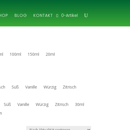
0-Artikel
HOP
BLOG
KONTAKT
ml
100ml
150ml
20ml
sch
Süß
Vanille
Würzig
Zitrisch
Süß
Vanille
Würzig
Zitrisch
30ml
n