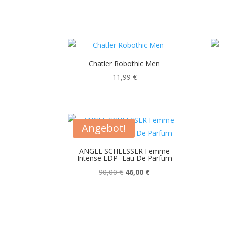
Chatler Robothic Men
11,99
€
Angebot!
ANGEL SCHLESSER Femme
Intense EDP- Eau De Parfum
Ursprünglicher
Aktueller
90,00
€
46,00
€
Preis
Preis
war:
ist:
90,00 €
46,00 €.