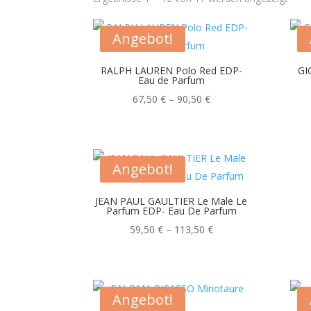
Aktua
sorti
Angebot!
RALPH LAUREN Polo Red EDP-
GI
Eau de Parfum
Preisspanne:
67,50
€
–
90,50
€
67,50 €
bis
90,50 €
Angebot!
JEAN PAUL GAULTIER Le Male Le
Parfum EDP- Eau De Parfum
Preisspanne:
59,50
€
–
113,50
€
59,50 €
bis
113,50 €
Angebot!