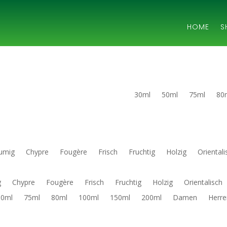
HOME
S
30ml
50ml
75ml
80
umig
Chypre
Fougère
Frisch
Fruchtig
Holzig
Orientali
g
Chypre
Fougère
Frisch
Fruchtig
Holzig
Orientalisch
50ml
75ml
80ml
100ml
150ml
200ml
Damen
Herre
h