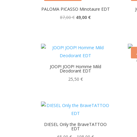
PALOMA PICASSO Minotaure EDT
Ursprünglicher
Aktueller
87,00
€
49,00
€
Preis
Preis
war:
ist:
87,00 €
49,00 €.
JOOP! JOOP! Homme Mild
Deodorant EDT
25,50
€
DIESEL Only the BraveTATTOO
EDT
Preisspanne:
65,00
€
–
108,00
€