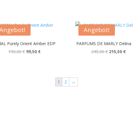
Angebot!
Angebot!
AL Purely Orient Amber EDP
PARFUMS DE MARLY Delina
Ursprünglicher
Aktueller
Ursprünglich
Akt
190,00
€
99,50
€
245,00
€
215,50
€
Preis
Preis
Preis
Pre
war:
ist:
war:
ist:
190,00 €
99,50 €.
245,00 €
215
1
2
→