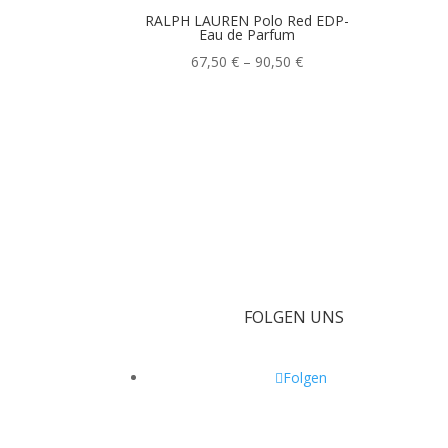
RALPH LAUREN Polo Red EDP-
Eau de Parfum
Preisspanne:
67,50
€
–
90,50
€
67,50 €
bis
90,50 €
FOLGEN UNS
Folgen