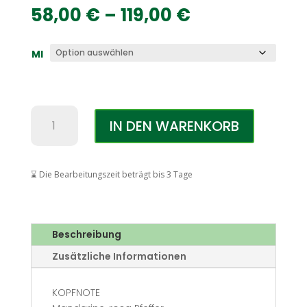
Preisspanne
58,00
€
–
119,00
€
58,00 €
bis
Ml
119,00 €
Carolina
IN DEN WARENKORB
Herrera
212
Sexy
EDP
⌛ Die Bearbeitungszeit beträgt bis 3 Tage
Menge
Beschreibung
Zusätzliche Informationen
KOPFNOTE