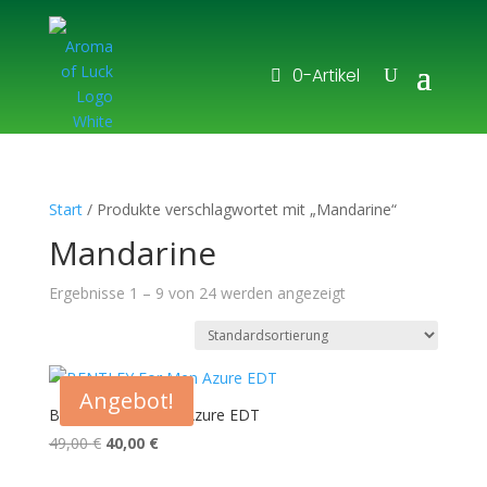
0-Artikel
Start
/ Produkte verschlagwortet mit „Mandarine“
Mandarine
Ergebnisse 1 – 9 von 24 werden angezeigt
Angebot!
BENTLEY For Men Azure EDT
Ursprünglicher
Aktueller
49,00
€
40,00
€
Preis
Preis