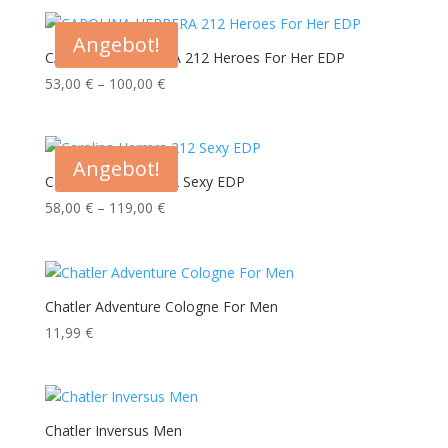
war:
ist:
49,00 €
40,00 €.
Angebot!
CAROLINA HERRERA 212 Heroes For Her EDP
Preisspanne:
53,00
€
–
100,00
€
53,00 €
bis
100,00 €
Angebot!
Carolina Herrera 212 Sexy EDP
Preisspanne:
58,00
€
–
119,00
€
58,00 €
bis
119,00 €
Chatler Adventure Cologne For Men
11,99
€
Chatler Inversus Men