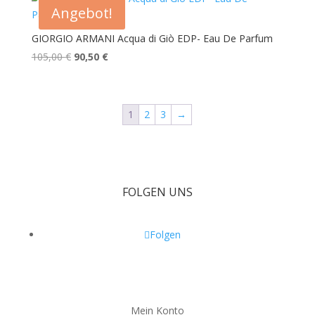
103,00 €
Angebot!
GIORGIO ARMANI Acqua di Giò EDP- Eau De Parfum
Ursprünglicher
Aktueller
105,00
€
90,50
€
Preis
Preis
war:
ist:
105,00 €
90,50 €.
1
2
3
→
FOLGEN UNS
Folgen
Mein Konto