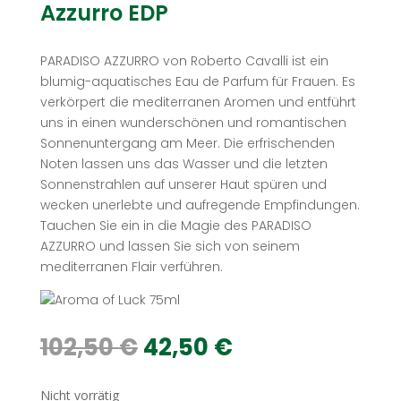
Azzurro EDP
PARADISO AZZURRO von Roberto Cavalli ist ein
blumig-aquatisches Eau de Parfum für Frauen. Es
verkörpert die mediterranen Aromen und entführt
uns in einen wunderschönen und romantischen
Sonnenuntergang am Meer. Die erfrischenden
Noten lassen uns das Wasser und die letzten
Sonnenstrahlen auf unserer Haut spüren und
wecken unerlebte und aufregende Empfindungen.
Tauchen Sie ein in die Magie des PARADISO
AZZURRO und lassen Sie sich von seinem
mediterranen Flair verführen.
Ursprünglicher
Aktueller
102,50
€
42,50
€
Preis
Preis
war:
ist:
Nicht vorrätig